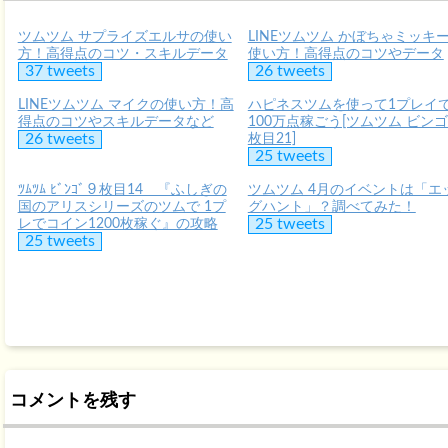
ツムツム サプライズエルサの使い
LINEツムツム かぼちゃミッキ
方！高得点のコツ・スキルデータ
使い方！高得点のコツやデータ
37 tweets
26 tweets
LINEツムツム マイクの使い方！高
ハピネスツムを使って1プレイ
得点のコツやスキルデータなど
100万点稼ごう[ツムツム ビンゴ
26 tweets
枚目21]
25 tweets
ﾂﾑﾂﾑ ﾋﾞﾝｺﾞ９枚目14 『ふしぎの
ツムツム 4月のイベントは「エ
国のアリスシリーズのツムで 1プ
グハント」？調べてみた！
レでコイン1200枚稼ぐ』の攻略
25 tweets
25 tweets
コメントを残す