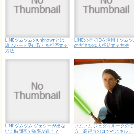
LINEツムツムのunknownとは
LINEの捨てIDを活用！ツムツ
誰？ハート受け取りを拒否する
の友達を30人招待する方法
方法
LINEツムツム ジェシーが出な
ツムツム ジェダイルークの使
い！時間帯で確率が違う？
方｜高得点のコツやスキルデ