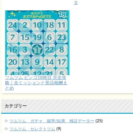
タ
ツムツム ビンゴ18枚目 完全攻
略｜全ミッションと景品報酬ま
とめ
カテゴリー
ツムツム ガチャ 確率/結果 検証データー
(25)
ツムツム セレクトツム
(9)