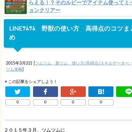
らえる！？そのルビーでアイテム使ってミ
ョンクリアー
LINEﾂﾑﾂﾑ 野獣の使い方 高得点のコツま
め
2015年3月2日
[
ツムツム 新ツム 使い方/高得点/スキルデーター
,
ツム攻略
]
▼この記事をシェアしよう！
0
0
0
0
２０１５年３月、ツムツムに