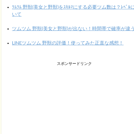
ﾂﾑﾂﾑ 野獣(美女と野獣)をｽｷﾙﾏにする必要ツム数は？ﾚﾍﾞﾙ
いて
ツムツム 野獣(美女と野獣)が出ない！時間帯で確率が違
LINEツムツム 野獣の評価！使ってみた正直な感想！
スポンサードリンク