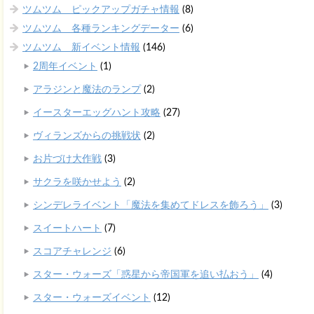
ツムツム ピックアップガチャ情報
(8)
ツムツム 各種ランキングデーター
(6)
ツムツム 新イベント情報
(146)
2周年イベント
(1)
アラジンと魔法のランプ
(2)
イースターエッグハント攻略
(27)
ヴィランズからの挑戦状
(2)
お片づけ大作戦
(3)
サクラを咲かせよう
(2)
シンデレライベント「魔法を集めてドレスを飾ろう」
(3)
スイートハート
(7)
スコアチャレンジ
(6)
スター・ウォーズ「惑星から帝国軍を追い払おう」
(4)
スター・ウォーズイベント
(12)