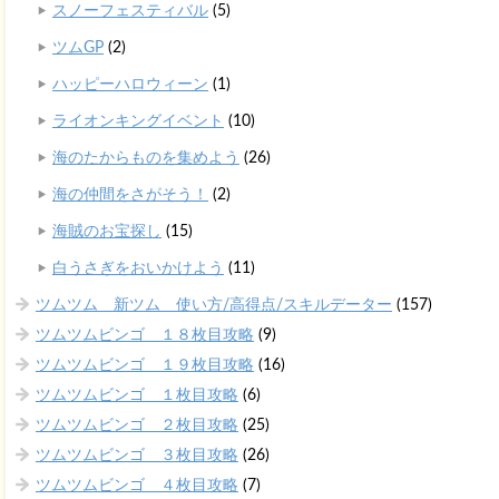
スノーフェスティバル
(5)
ツムGP
(2)
ハッピーハロウィーン
(1)
ライオンキングイベント
(10)
海のたからものを集めよう
(26)
海の仲間をさがそう！
(2)
海賊のお宝探し
(15)
白うさぎをおいかけよう
(11)
ツムツム 新ツム 使い方/高得点/スキルデーター
(157)
ツムツムビンゴ １８枚目攻略
(9)
ツムツムビンゴ １９枚目攻略
(16)
ツムツムビンゴ １枚目攻略
(6)
ツムツムビンゴ ２枚目攻略
(25)
ツムツムビンゴ ３枚目攻略
(26)
ツムツムビンゴ ４枚目攻略
(7)