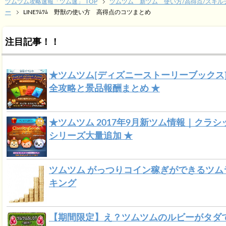
ツムツム攻略速報「ツム速」 TOP
ツムツム 新ツム 使い方/高得点/スキル
ー
LINEﾂﾑﾂﾑ 野獣の使い方 高得点のコツまとめ
注目記事！！
★ツムツム[ディズニーストーリーブックス
全攻略と景品報酬まとめ ★
★ツムツム 2017年9月新ツム情報｜クラシ
シリーズ大量追加 ★
ツムツム がっつりコイン稼ぎができるツム
キング
【期間限定】え？ツムツムのルビーがタダ